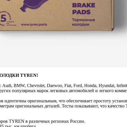
ОЛОДКИ TYREN!
, BMW, Chevrolet, Daewoo, Fiat, Ford, Honda, Hyundai, Infiniti,
ля других популярных марок легковых автомобилей и легкого комм
ов идентичны оригинальным, что обеспечивает простоту устано
трам оригинальных деталей. Тесты показывают, что качество 
ров TYREN в различных регионах России.
5 тыс. км пробега.