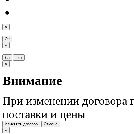
×
Ок
×
Да
Нет
×
Внимание
При изменении договора п
поставки и цены
Изменить договор
Отмена
×