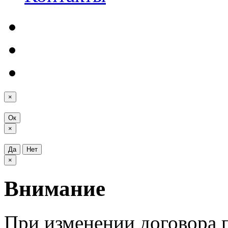
×
Ок
×
Да
Нет
×
Внимание
При изменении договора п