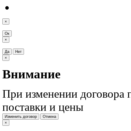
×
Ок
×
Да
Нет
×
Внимание
При изменении договора п
поставки и цены
Изменить договор
Отмена
×