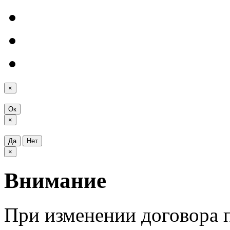
×
Ок
×
Да
Нет
×
Внимание
При изменении договора п