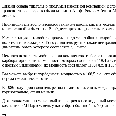
Дизайн седана тщательно продуман известной компанией Berto
транспортного средства были машины Альфа Ромео Alfetta и A
детали.
Производитель воспользовался таким же шасси, как и в модели 
маневренный и быстрый. Вы будете приятно удивлены такими 
Комплектация автомобиля продумана до мельчайших подробнос
водителя и пассажиров. Есть усилитель руля, а также централ
двигатель, объем которого составляет 2,5 литра.
Немного позже автомобиль стали комплектовать более широким
карбюраторного типа, мощность которых составляет 118,4 л.с.
с шестью цилиндрами, их мощность составляет 118,4 л.с. и 153,
Вы можете выбрать турбодизель мощностью в 108,5 л.с., его о
передач механического типа.
В 1986 году производитель решил немного изменить модель тр
горизонтально, стали меньше.
Даже такая машина может выйти из строя в неожиданный моме
компанию «М Партс», ведь у нас собран большой выбор запчас