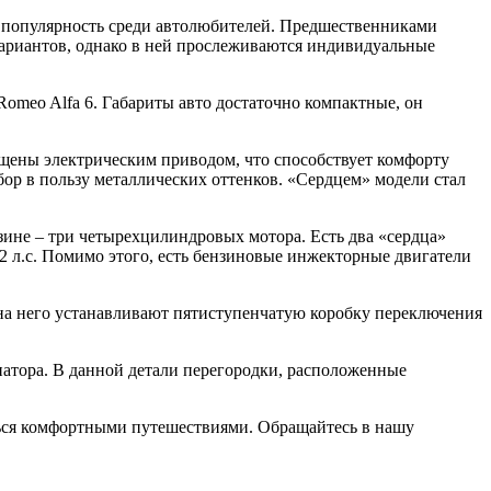
ла популярность среди автолюбителей. Предшественниками
вариантов, однако в ней прослеживаются индивидуальные
 Romeo Alfa 6. Габариты авто достаточно компактные, он
щены электрическим приводом, что способствует комфорту
бор в пользу металлических оттенков. «Сердцем» модели стал
зине – три четырехцилиндровых мотора. Есть два «сердца»
,2 л.с. Помимо этого, есть бензиновые инжекторные двигатели
, на него устанавливают пятиступенчатую коробку переключения
иатора. В данной детали перегородки, расположенные
ться комфортными путешествиями. Обращайтесь в нашу