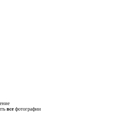
ение
ить
все
фотографии