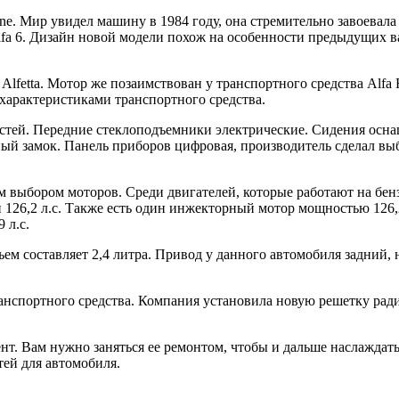
ne. Мир увидел машину в 1984 году, она стремительно завоева
lfa 6. Дизайн новой модели похож на особенности предыдущих 
Alfetta. Мотор же позаимствован у транспортного средства Alfa
характеристиками транспортного средства.
тей. Передние стеклоподъемники электрические. Сидения осна
ьный замок. Панель приборов цифровая, производитель сделал вы
 выбором моторов. Среди двигателей, которые работают на бен
 и 126,2 л.с. Также есть один инжекторный мотор мощностью 126
9 л.с.
бъем составляет 2,4 литра. Привод у данного автомобиля задний
анспортного средства. Компания установила новую решетку рад
нт. Вам нужно заняться ее ремонтом, чтобы и дальше наслажда
тей для автомобиля.