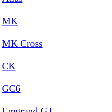
MK
MK Cross
CK
GC6
Emgrand GT