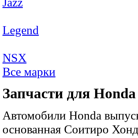
Jazz
Legend
NSX
Все марки
Запчасти для Honda
Автомобили Honda выпуск
основанная Соитиро Хонда