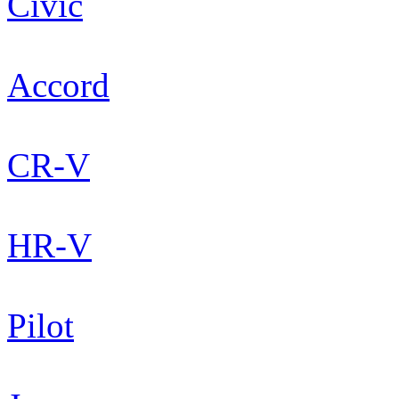
Civic
Accord
CR-V
HR-V
Pilot