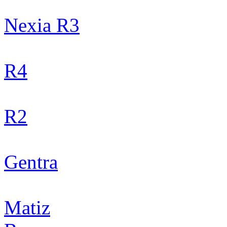
Nexia R3
R4
R2
Gentra
Matiz