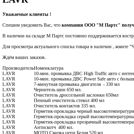
Уважаемые клиенты !
Спешим уведомить Вас, что
компания ООО "М Партс" получ
В наличии на складе М Партс постоянно поддерживается вост
Для просмотра актуального списка товара в наличии , жмите "
Ждём ваших заказов.
Производитель
Номенклатура
LAVR
10-мин. промывка ДВС High Traffic авто с инте
LAVR
10-мин. промывка ДВС Power Safe авто с боль
LAVR
7-минутная промывка двигателя - 330 мл
LAVR
Чернитель шин 650 мл.
LAVR
Очиститель дроссельной заслонки 650мл
LAVR
Пенный очиститель стекол 400 мл
LAVR
Очиститель контактов 335 мл.
LAVR
Герметик-прокладка черный высокотемпературн
LAVR
Герметик-прокладка серый высокотемпературный
LAVR
Герметик-прокладка прозрачный высокотемпера
LAVR
Антискотч 400 мл.
LAVR
MOTO Смазка цепи Белая 520 мл