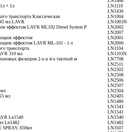
LN1468
1л + 1л
LN1110
LN1436
ого транспорта Классическая
LN1004
345 мл.LAVR
LN1003N
им эффектом LAVR ML102 Diesel System P
LN2002
LN2007
ающим эффектом
LN2001
ющим эффектом LAVR ML-101 - 1 л
LN2000
го транспорта
LN1104
AVR 310 мл
LN1103N
лоновых фильтров 2-х и 4-х тактной м
LN7708
LN2511
LN2502
LN2508
LN2506
LN2507
 мл
LN2504
55 мл
LN2405
LN1486
LN1543
LN1541
LAVR Ln1540
LN1540
мл Ln1482
LN1482
E SPRAY, 650мл
LN3507