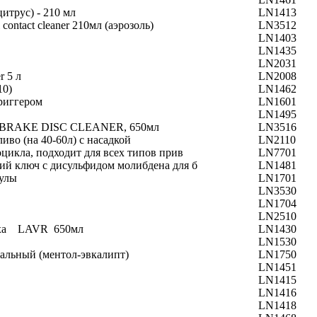
трус) - 210 мл
LN1413
ontact cleaner 210мл (аэрозоль)
LN3512
LN1403
LN1435
LN2031
 5 л
LN2008
10)
LN1462
риггером
LN1601
LN1495
E BRAKE DISC CLEANER, 650мл
LN3516
иво (на 40-60л) с насадкой
LN2110
цикла, подходит для всех типов прив
LN7701
ий ключ с дисульфидом молибдена для б
LN1481
нулы
LN1701
LN3530
LN1704
LN2510
муха LAVR 650мл
LN1430
LN1530
альный (ментол-эвкалипт)
LN1750
LN1451
LN1415
LN1416
LN1418