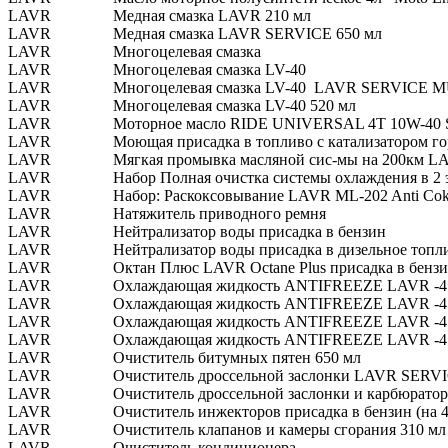
LAVR
Медная смазка LAVR 210 мл
LAVR
Медная смазка LAVR SERVICE 650 мл
LAVR
Многоцелевая смазка
LAVR
Многоцелевая смазка LV-40
LAVR
Многоцелевая смазка LV-40 LAVR SERVICE 
LAVR
Многоцелевая смазка LV-40 520 мл
LAVR
Моторное масло RIDE UNIVERSAL 4T 10W-4
LAVR
Моющая присадка в топливо с катализатором го
LAVR
Мягкая промывка масляной сис-мы на 200км LAV
LAVR
Набор Полная очистка системы охлаждения в 2 
LAVR
Набор: Раскоксовывание LAVR МL-202 Anti Cok
LAVR
Натяжитель приводного ремня
LAVR
Нейтрализатор воды присадка в бензин
LAVR
Нейтрализатор воды присадка в дизельное топли
LAVR
Октан Плюс LAVR Octane Plus присадка в бензин
LAVR
Охлаждающая жидкость ANTIFREEZE LAVR -45
LAVR
Охлаждающая жидкость ANTIFREEZE LAVR -45
LAVR
Охлаждающая жидкость ANTIFREEZE LAVR -45
LAVR
Охлаждающая жидкость ANTIFREEZE LAVR -45
LAVR
Очиститель битумных пятен 650 мл
LAVR
Очиститель дроссельной заслонки LAVR SER
LAVR
Очиститель дроссельной заслонки и карбюрат
LAVR
Очиститель инжекторов присадка в бензин (на 4
LAVR
Очиститель клапанов и камеры сгорания 310 мл
LAVR
Очиститель кондиционера