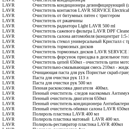
LAVR
Очиститель кондиционера дезинфицирующий (ци
LAVR
Очиститель контактов LAVR SERVICE Electrical c
LAVR
Очиститель от битумных пятен с триггером
LAVR
Очиститель от ржавчины
LAVR
Очиститель радиатора Light LAVR 500 ml
LAVR
Очиститель сажевого фильтра LAVR DPF Cleaner
LAVR
Очиститель салона автомобиля (концентрат 1:5-
LAVR
Очиститель стекол универсальный Кристалл с т
LAVR
Очиститель тормозных дисков
LAVR
Очиститель тормозных дисков LAVR SERVIC
LAVR
Очиститель форсунок присадка в дизельное топл
LAVR
Очиститель цепей 650мл - очиститель цепи мото
LAVR
Очистительно-смазывающая смесь 210мл - жидк
LAVR
Очищающая паста для рук Пористые скраб-гра
LAVR
Паста для очистки рук 113 л
LAVR
Паста для очистки рук 500 мл
LAVR
Пенная раскоксовка двигателя 400мл.
LAVR
Пенный очиститель следов насекомых Анти
LAVR
Пенный очиститель двигателя 650мл
LAVR
Пенный очиститель кондиционера Антибактери
LAVR
Пенный очиститель обивки салона LAVR 650мл
LAVR
Полироль пластика LAVR 400 мл
LAVR
Полироль пластика матовый LAVR 400 мл.
LAVR
Полироль-реставратор пластика LAVR 400мл