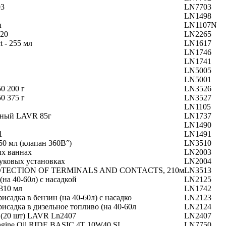
03
LN7703
LN1498
л
LN1107N
320
LN2265
t - 255 мл
LN1617
LN1746
LN1741
LN5005
LN5001
0 200 г
LN3526
0 375 г
LN3527
LN1105
рный LAVR 85г
LN1737
LN1490
1
LN1491
 мл (клапан 360В°)
LN3510
ых ваннах
LN2003
вуковых установках
LN2004
PROTECTION OF TERMINALS AND CONTACTS, 210м
LN3513
на 40-60л) с насадкой
LN2125
310 мл
LN1742
садка в бензин (на 40-60л) с насадко
LN2123
садка в дизельное топливо (на 40-60л
LN2124
(20 шт) LAVR Ln2407
LN2407
ngine Oil RIDE BASIC 4T 10W40 SL
LN7750