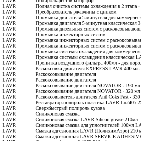
LAVR
Полироль-реставратор фар
LAVR
Полная очистка системы охлаждения в 2 этапа - 
LAVR
Преобразователь ржавчины с цинком
LAVR
Промывка двигателя 5-минутная для коммерческ
LAVR
Промывка двигателя 5-минутная классическая 
LAVR
Промывка дизельных систем с раскоксовывающ
LAVR
Промывка инжекторных систем
LAVR
Промывка инжекторных систем с раскоксовыв
LAVR
Промывка инжекторных систем с раскоксовыва
LAVR
Промывка системы охлаждения для коммерческо
LAVR
Промывка системы охлаждения классическая L
LAVR
Пропитка воздушного фильтра 400мл - для поро
LAVR
Раскоксовка двигателя EXPRESS LAVR 400 мл.
LAVR
Раскоксовывание двигателя
LAVR
Раскоксовывание двигателя
LAVR
Раскоксовывание двигателя NOVATOR - 190 мл
LAVR
Раскоксовывание двигателя NOVATOR - 320 мл
LAVR
Раскоксовыватель двигателя Anti Coks Fast - 330
LAVR
Реставратор-полироль пластика LAVR Ln2405 2
LAVR
Сверхбыстрый полироль кузова
LAVR
Силиконовая смазка
LAVR
Силиконовая смазка LAVR Silicon grease 210мл
LAVR
Силиконовая смазка для уплотнителей 100мл 
LAVR
Смазка адгезионная LAVR (ПолихимАэро) 210 
LAVR
Смазка адгезионная LAVR SERVICE ADHESIV