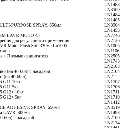
LN1483
LN3509
LN1484
LN1485
MULTI-PURPOSE SPRAY, 650мл
LN3504
LN1453
0 SM LAVR МОТО 4л
LN7746
рения для регулярного применения
LN2126
R Motor Flush Soft 330мл Ln1005
LN1005
этапа
LN1106
s + Промывка двигателя
LN2505
LN1743
LN2103
во (на 40-60л) с насадкой
LN2104
 (на 40-60 л)
LN2111
 G11 10кг
LN1707
 G11 5кг
LN1706
 G12+ 10кг
LN1711
 G12+ 5кг
LN1710
LN1412
VICE ADHESIVE SPRAY, 650мл
LN3519
ора LAVR 400мл
LN1493
0-60л) с насадкой
LN2109
LN2134
LN1461