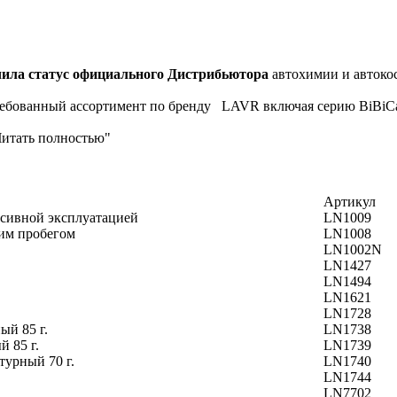
ила статус официального Дистрибьютора
автохимии и автоко
ребованный ассортимент по бренду LAVR включая серию BiBiCar
Читать полностью"
Артикул
нсивной эксплуатацией
LN1009
шим пробегом
LN1008
LN1002N
LN1427
LN1494
LN1621
LN1728
ый 85 г.
LN1738
 85 г.
LN1739
турный 70 г.
LN1740
LN1744
LN7702