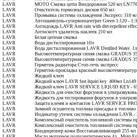
LAVR
MOTO Смазка цепи Внедорожная 520 мл LN77
LAVR
Очиститель тормозных дисков 650 мл
LAVR
Промывка системы охлаждения Экспресс 310 м
LAVR
Автошампунь-суперконцентрат Green 1:120 - 1:
LAVR
Антидождь LAVR Anti rain with dirt-repellent effec
LAVR
Антискотч удалитель наклеек 210 мл
LAVR
Белая цепная смазка
LAVR
Вода дистиллированная 10л
LAVR
Вода дистиллированная LAVR Distilled Water 1л
LAVR
Высокотемпературная синяя смазка GRADUS 35
LAVR
Высокотемпературная синяя смазка GRADUS 35
LAVR
Герметик радиатора Стоп-течь экспресс
LAVR
Герметик-прокладка красный высокотемперату
LAVR
Жидкий ключ
LAVR
Жидкий ключ LAVR fast liquid key 400мл Ln149
LAVR
Жидкий ключ LAVR SERVICE LIQUID KEY - 650
LAVR
Жидкость для очистки форсунок в ультразвуков
LAVR
Жидкость для тестирования форсунок в ультраз
LAVR
Защита клемм и контактов LAVR SERVICE 
LAVR
Зимний осушитель топлива присадка в топливо (
LAVR
Индикатор утечек системы охлаждения LAVR - 
LAVR
Комплексный очиститель топливной системы при
LAVR
Комплексный очиститель топливной системы при
LAVR
Кондиционер кожи Восстанавливающий 255 мл 
LAVR
Масло моторное полусинтетическое 4л Moto E