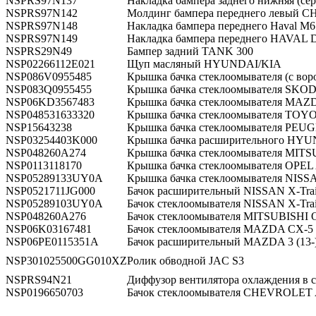
NSPRS97N137
Накладка бампера заднего нижняя (с
NSPRS97N142
Молдинг бампера переднего левый CHE
NSPRS97N148
Накладка бампера переднего Haval M6
NSPRS97N149
Накладка бампера переднего HAVAL 
NSPRS29N49
Бампер задний TANK 300
NSP02266112E021
Щуп масляный HYUNDAI/KIA
NSP086V0955485
Крышка бачка стеклоомывателя (c вор
NSP083Q0955455
Крышка бачка стеклоомывателя SKODA
NSP06KD3567483
Крышка бачка стеклоомывателя MAZ
NSP048531633320
Крышка бачка стеклоомывателя TOYOTA
NSP15643238
Крышка бачка стеклоомывателя PEUGE
NSP03254403K000
Крышка бачка расширительного HYUNDA
NSP048260A274
Крышка бачка стеклоомывателя MITSU
NSP0113118170
Крышка бачка стеклоомывателя OPEL As
NSP05289133UY0A
Крышка бачка стеклоомывателя NISSA
NSP0521711JG000
Бачок расширительный NISSAN X-Trail
NSP05289103UY0A
Бачок стеклоомывателя NISSAN X-Trail
NSP048260A276
Бачок стеклоомывателя MITSUBISHI O
NSP06K03167481
Бачок стеклоомывателя MAZDA CX-5 (
NSP06PE0115351A
Бачок расширительный MAZDA 3 (13-),6
NSP301025500GG010XZ
Ролик обводной JAC S3
NSPRS94N21
Диффузор вентилятора охлаждения в сбо
NSP0196650703
Бачок стеклоомывателя CHEVROLET Av