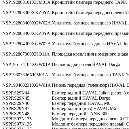
NSP192803101XKM01A
Кронштейн бампера переднего TANK 
NSP192803300XKZ0YA
Кронштейн бампера переднего левы
NSP192803400XGW02A
Усилитель бампера переднего HAVAL Jo
NSP192803400XKZ0YA
Кронштейн бампера переднего прав
NSP192804300XGW02A
Усилитель бампера заднего HAVAL Joli
NSP192807300XKQ11A
Площадка крепления номерного знака
NSP195174104XGW01A
Пыльник двигателя HAVAL Dargo
NSP19803336XKM01A
Усилитель бампера переднего TANK 3
NSP198400231XGW01A
Панель передняя (телевизор) HAVAL 
NSPRS29N44
Бампер задний HAVAL Jolion (верх. 3 от
NSPRS29N45
Бампер задний HAVAL Dargo
NSPRS29N46
Бампер передний HAVAL M6
NSPRS29N47
Бампер задний (низ) HAVAL M6
NSPRS29N48
Бампер передний TANK 300
NSPRS97N135
Молдинг бампера переднего левый C
NSPRS97N136
Молдинг бампера переднего правый 