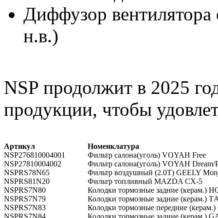
Диффузор вентилятора о
н.в.)
NSP продолжит в 2025 го
продукции, чтобы удовлет
Артикул
Номенклатура
NSP276810004001
Фильтр салона(уголь) VOYAH Free
NSP27810004002
Фильтр салона(уголь) VOYAH Dream/P
NSPRS78N65
Фильтр воздушный (2.0T) GEELY Monj
NSPRS81N20
Фильтр топливный MAZDA СХ-5
NSPRS7N80
Колодки тормозные задниe (керам.) 
NSPRS7N79
Колодки тормозные задние (керам.) Т
NSPRS7N83
Колодки тормозные передниe (керам.
NSPRS7N84
Колодки тормозные задниe (керам.) 