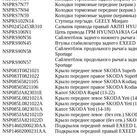
NSPRS7N77
Колодки тормозные передниe (керам
NSPRS7N94
Колодки тормозные передниe (керам
NSPRS7N59
Колодки тормозные задние (керамика
NSPRS102N14
Ступица пер/задн. GEELY Monjaro
NSP02452453B310
Сальник привода правый АКПП HY
NSPRS106N1
Цепь привода ГРМ HYUNDAI/KIA G
NSPRS90N56
Сайлентблок заднего нижнего рыча
NSPRS90N45
Втулка стабилизатора заднего EXEE
Сaйлeнтблoк продольного pычaгa за
NSPRS90N58
Sportage
Сaйлeнтблoк продольного pычaгa за
NSPRS90N57
Sportage
NSP083T0821021
Kрыло переднее левое SKODA Superb 
NSP083T0821022
Крыло переднее правое SKODA Superb
NSP08565821105
Kрыло переднее левое SKODA Kodiaq I 
NSP08565821106
Крыло переднее правое SKODA Kodiaq I
NSP085JA823031E
Капот SKODA Rapid (13-22)
NSP085L0821021A
Kрыло переднее левое SKODA Yeti (14
NSP085L0821022A
Крыло переднее правое SKODA Yeti (1
NSP085L0823031A
Капот SKODA Yeti (14-18)
NSP085JA821021D
Kрыло переднее левое (без отв.) SKOD
NSP085JA821022D
Крыло переднее правое (без отв.) SKO
NSP14602000230AA
Подкрылок передний левый EXEED 
NSP14602000231AA
Подкрылок передний правый EXEED