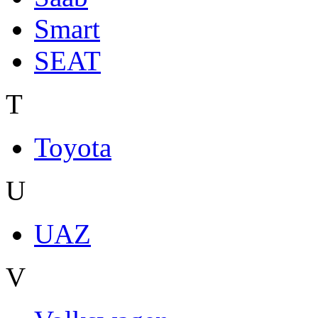
Smart
SEAT
T
Toyota
U
UAZ
V