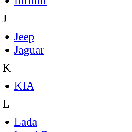
Infiniti
J
Jeep
Jaguar
K
KIA
L
Lada