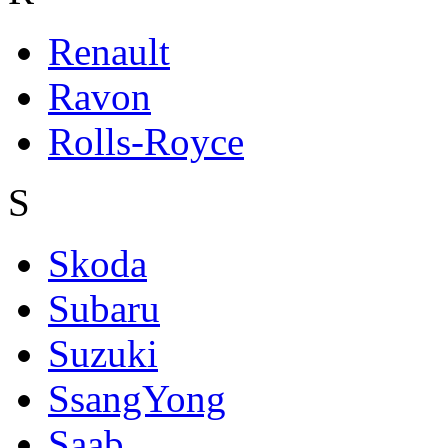
Renault
Ravon
Rolls-Royce
S
Skoda
Subaru
Suzuki
SsangYong
Saab