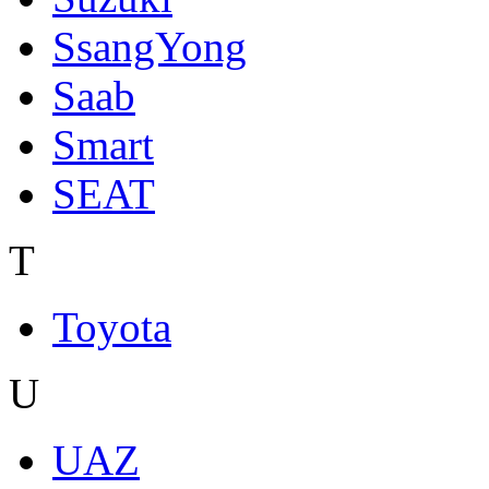
SsangYong
Saab
Smart
SEAT
T
Toyota
U
UAZ