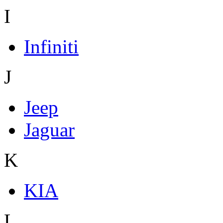
I
Infiniti
J
Jeep
Jaguar
K
KIA
L