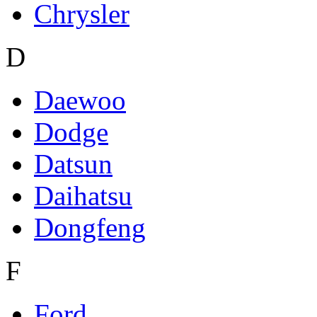
Chrysler
D
Daewoo
Dodge
Datsun
Daihatsu
Dongfeng
F
Ford