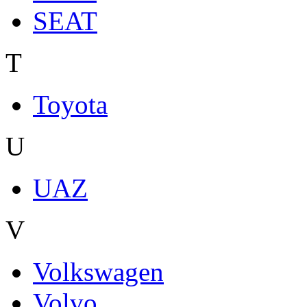
SEAT
T
Toyota
U
UAZ
V
Volkswagen
Volvo