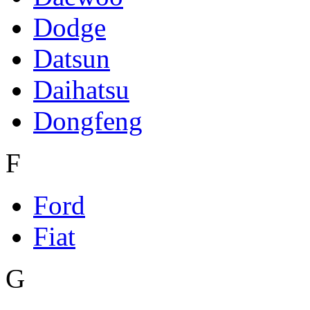
Dodge
Datsun
Daihatsu
Dongfeng
F
Ford
Fiat
G