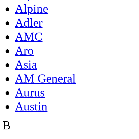
Alpine
Adler
AMC
Aro
Asia
AM General
Aurus
Austin
B