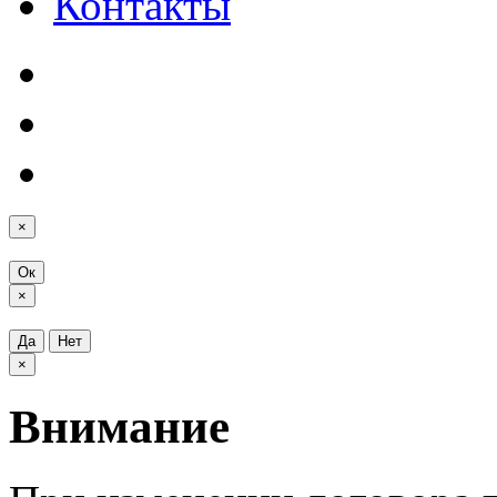
Контакты
×
Ок
×
Да
Нет
×
Внимание