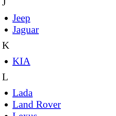
J
Jeep
Jaguar
K
KIA
L
Lada
Land Rover
Lexus