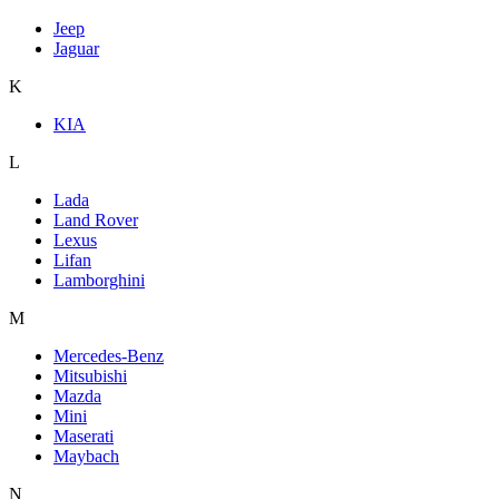
Jeep
Jaguar
K
KIA
L
Lada
Land Rover
Lexus
Lifan
Lamborghini
M
Mercedes-Benz
Mitsubishi
Mazda
Mini
Maserati
Maybach
N