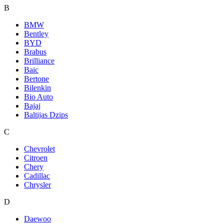
B
BMW
Bentley
BYD
Brabus
Brilliance
Baic
Bertone
Bilenkin
Bio Auto
Bajaj
Baltijas Dzips
C
Chevrolet
Citroen
Chery
Cadillac
Chrysler
D
Daewoo