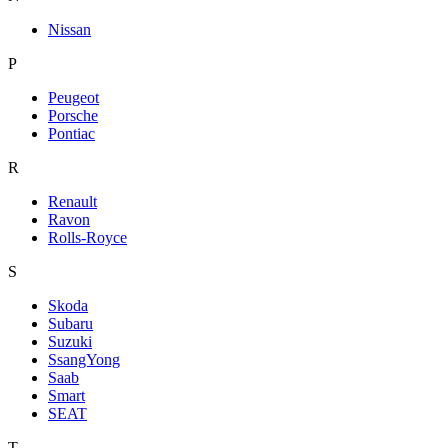
Nissan
P
Peugeot
Porsche
Pontiac
R
Renault
Ravon
Rolls-Royce
S
Skoda
Subaru
Suzuki
SsangYong
Saab
Smart
SEAT
T