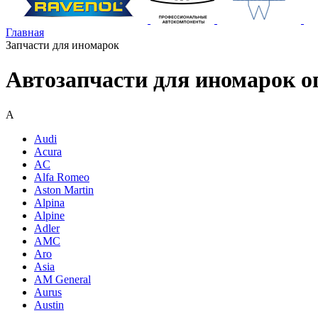
Главная
Запчасти для иномарок
Автозапчасти для иномарок о
A
Audi
Acura
AC
Alfa Romeo
Aston Martin
Alpina
Alpine
Adler
AMC
Aro
Asia
AM General
Aurus
Austin