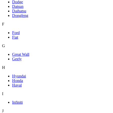
Dodge
Datsun
Daihatsu
Dongfeng
F
Ford
Fiat
G
Great Wall
Geely
H
Hyundai
Honda
Haval
I
Infiniti
J