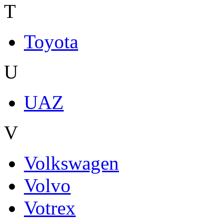
T
Toyota
U
UAZ
V
Volkswagen
Volvo
Votrex