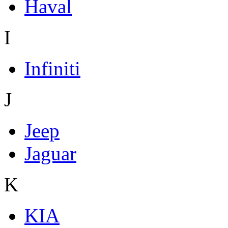
Haval
I
Infiniti
J
Jeep
Jaguar
K
KIA