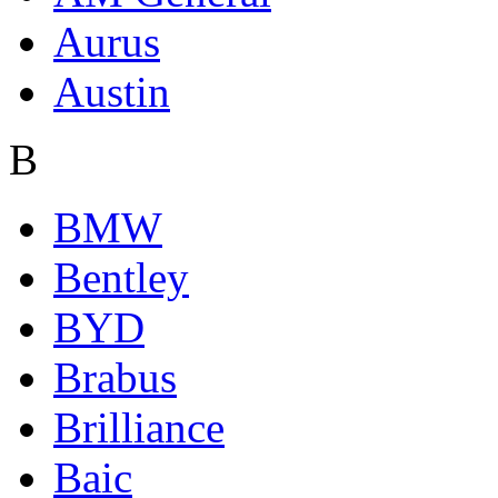
Aurus
Austin
B
BMW
Bentley
BYD
Brabus
Brilliance
Baic