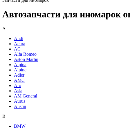
Запчасти для иномарок
Автозапчасти для иномарок о
A
Audi
Acura
AC
Alfa Romeo
Aston Martin
Alpina
Alpine
Adler
AMC
Aro
Asia
AM General
Aurus
Austin
B
BMW