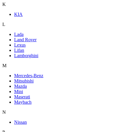
K
KIA
L
Lada
Land Rover
Lexus
Lifan
Lamborghini
M
Mercedes-Benz
Mitsubishi
Mazda
Mini
Maserati
Maybach
N
Nissan