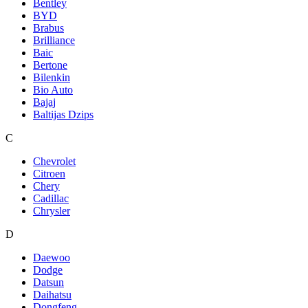
Bentley
BYD
Brabus
Brilliance
Baic
Bertone
Bilenkin
Bio Auto
Bajaj
Baltijas Dzips
C
Chevrolet
Citroen
Chery
Cadillac
Chrysler
D
Daewoo
Dodge
Datsun
Daihatsu
Dongfeng