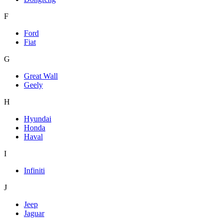
F
Ford
Fiat
G
Great Wall
Geely
H
Hyundai
Honda
Haval
I
Infiniti
J
Jeep
Jaguar