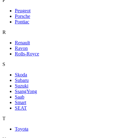
P
Peugeot
Porsche
Pontiac
R
Renault
Ravon
Rolls-Royce
S
Skoda
Subaru
Suzuki
SsangYong
Saab
Smart
SEAT
T
Toyota