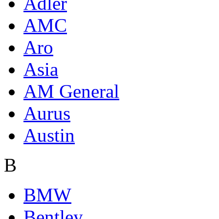
Adler
AMC
Aro
Asia
AM General
Aurus
Austin
B
BMW
Bentley