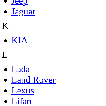
Jeep
Jaguar
K
KIA
L
Lada
Land Rover
Lexus
Lifan