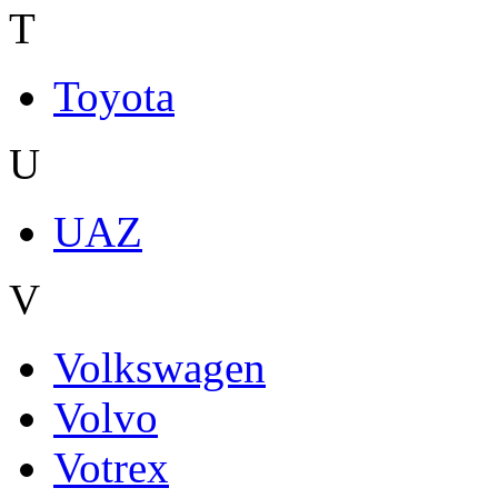
T
Toyota
U
UAZ
V
Volkswagen
Volvo
Votrex