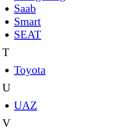
Saab
Smart
SEAT
T
Toyota
U
UAZ
V