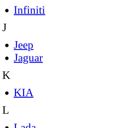
Infiniti
J
Jeep
Jaguar
K
KIA
L
Lada