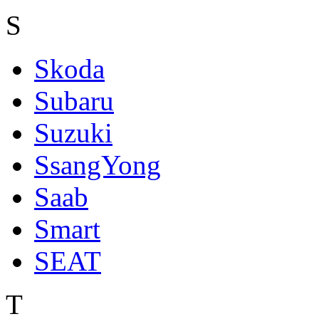
S
Skoda
Subaru
Suzuki
SsangYong
Saab
Smart
SEAT
T