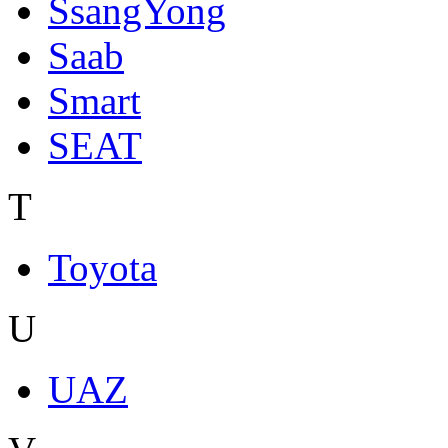
SsangYong
Saab
Smart
SEAT
T
Toyota
U
UAZ