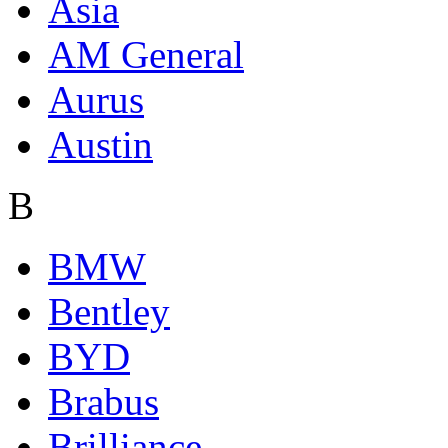
Asia
AM General
Aurus
Austin
B
BMW
Bentley
BYD
Brabus
Brilliance