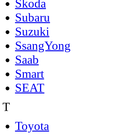
Skoda
Subaru
Suzuki
SsangYong
Saab
Smart
SEAT
T
Toyota