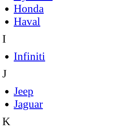
Honda
Haval
I
Infiniti
J
Jeep
Jaguar
K