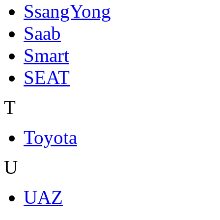
SsangYong
Saab
Smart
SEAT
T
Toyota
U
UAZ