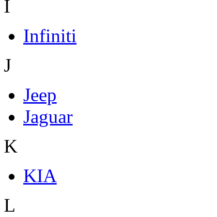
I
Infiniti
J
Jeep
Jaguar
K
KIA
L