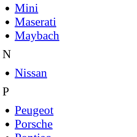
Mini
Maserati
Maybach
N
Nissan
P
Peugeot
Porsche