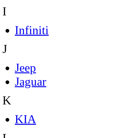
I
Infiniti
J
Jeep
Jaguar
K
KIA
L