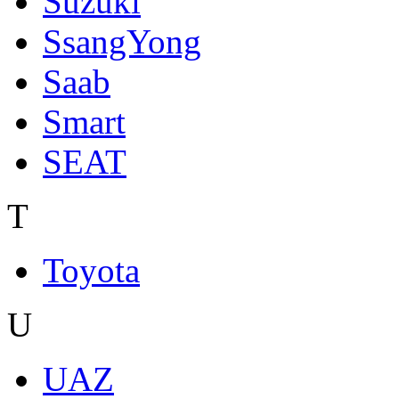
Suzuki
SsangYong
Saab
Smart
SEAT
T
Toyota
U
UAZ