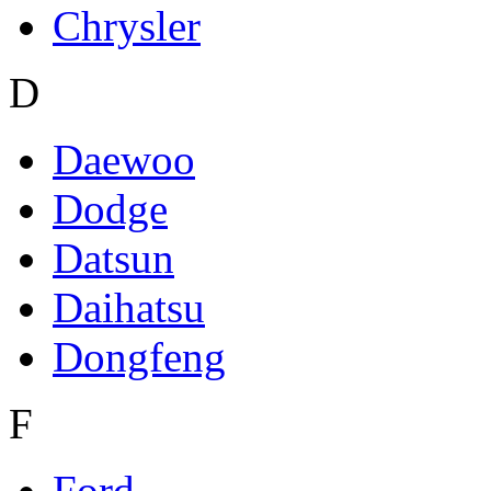
Chrysler
D
Daewoo
Dodge
Datsun
Daihatsu
Dongfeng
F
Ford