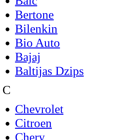
Baic
Bertone
Bilenkin
Bio Auto
Bajaj
Baltijas Dzips
C
Chevrolet
Citroen
Chery