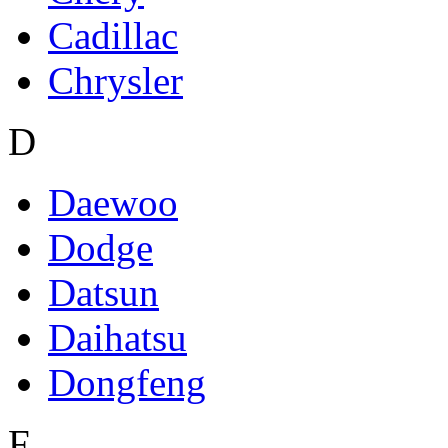
Cadillac
Chrysler
D
Daewoo
Dodge
Datsun
Daihatsu
Dongfeng
F