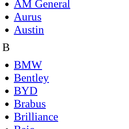
AM General
Aurus
Austin
B
BMW
Bentley
BYD
Brabus
Brilliance