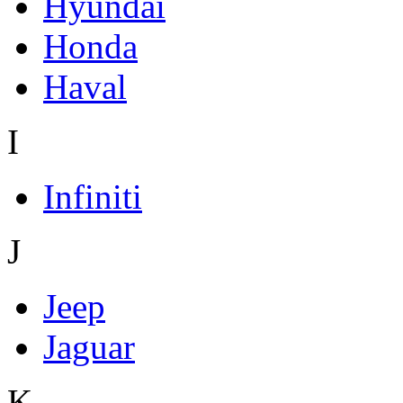
Hyundai
Honda
Haval
I
Infiniti
J
Jeep
Jaguar
K