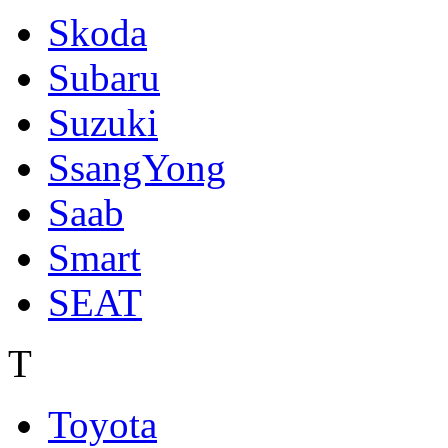
Skoda
Subaru
Suzuki
SsangYong
Saab
Smart
SEAT
T
Toyota