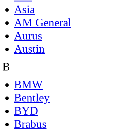
Asia
AM General
Aurus
Austin
B
BMW
Bentley
BYD
Brabus