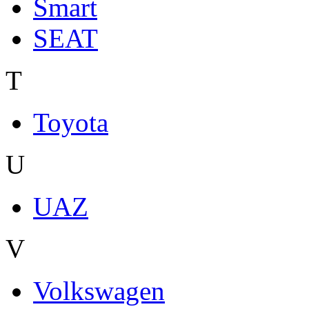
Smart
SEAT
T
Toyota
U
UAZ
V
Volkswagen