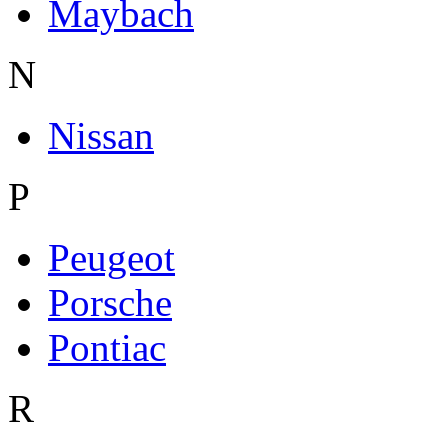
Maybach
N
Nissan
P
Peugeot
Porsche
Pontiac
R