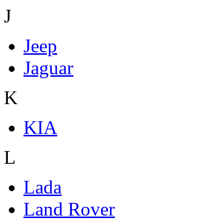
J
Jeep
Jaguar
K
KIA
L
Lada
Land Rover