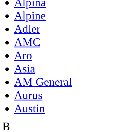
Alpina
Alpine
Adler
AMC
Aro
Asia
AM General
Aurus
Austin
B