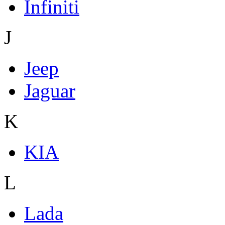
Infiniti
J
Jeep
Jaguar
K
KIA
L
Lada