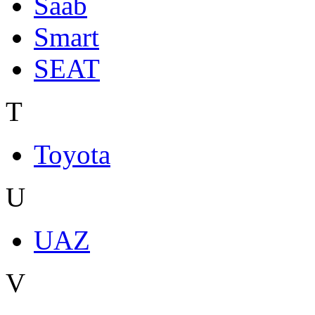
Saab
Smart
SEAT
T
Toyota
U
UAZ
V