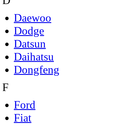
D
Daewoo
Dodge
Datsun
Daihatsu
Dongfeng
F
Ford
Fiat