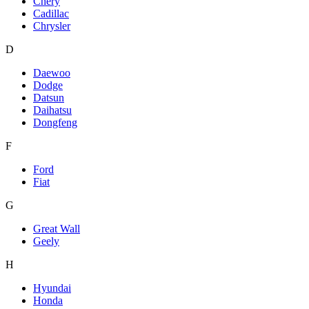
Chery
Cadillac
Chrysler
D
Daewoo
Dodge
Datsun
Daihatsu
Dongfeng
F
Ford
Fiat
G
Great Wall
Geely
H
Hyundai
Honda