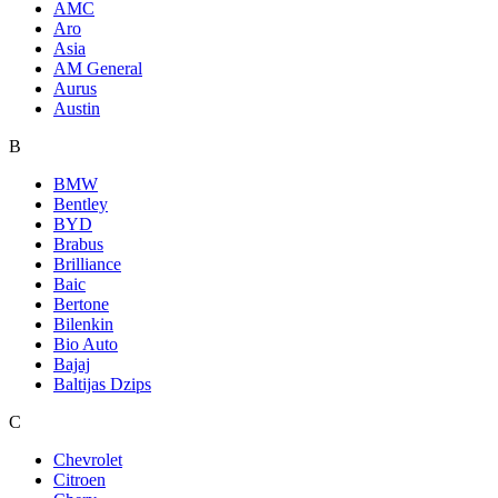
AMC
Aro
Asia
AM General
Aurus
Austin
B
BMW
Bentley
BYD
Brabus
Brilliance
Baic
Bertone
Bilenkin
Bio Auto
Bajaj
Baltijas Dzips
C
Chevrolet
Citroen