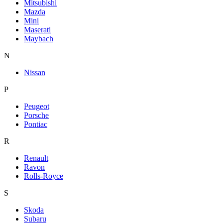
Mitsubishi
Mazda
Mini
Maserati
Maybach
N
Nissan
P
Peugeot
Porsche
Pontiac
R
Renault
Ravon
Rolls-Royce
S
Skoda
Subaru