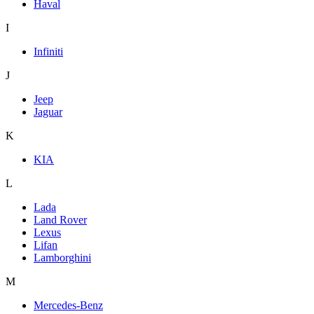
Haval
I
Infiniti
J
Jeep
Jaguar
K
KIA
L
Lada
Land Rover
Lexus
Lifan
Lamborghini
M
Mercedes-Benz