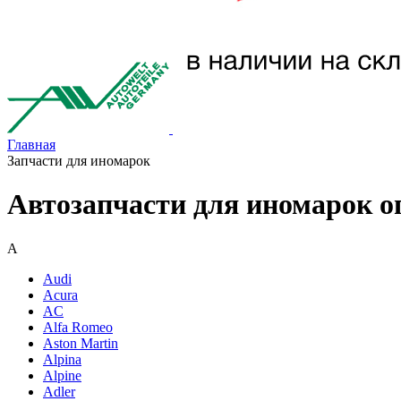
Главная
Запчасти для иномарок
Автозапчасти для иномарок о
A
Audi
Acura
AC
Alfa Romeo
Aston Martin
Alpina
Alpine
Adler