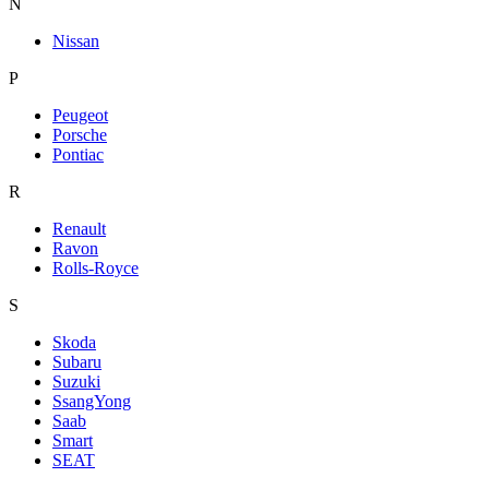
N
Nissan
P
Peugeot
Porsche
Pontiac
R
Renault
Ravon
Rolls-Royce
S
Skoda
Subaru
Suzuki
SsangYong
Saab
Smart
SEAT