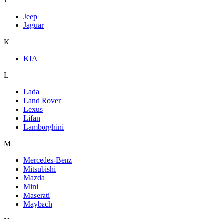
Jeep
Jaguar
K
KIA
L
Lada
Land Rover
Lexus
Lifan
Lamborghini
M
Mercedes-Benz
Mitsubishi
Mazda
Mini
Maserati
Maybach