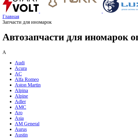
Главная
Запчасти для иномарок
Автозапчасти для иномарок о
A
Audi
Acura
AC
Alfa Romeo
Aston Martin
Alpina
Alpine
Adler
AMC
Aro
Asia
AM General
Aurus
Austin