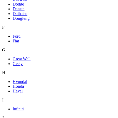
Dodge
Datsun
Daihatsu
Dongfeng
F
Ford
Fiat
G
Great Wall
Geely
H
Hyundai
Honda
Haval
I
Infiniti
J