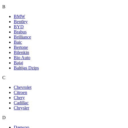
B
BMW
Bentley
BYD
Brabus
Brilliance
Baic
Bertone
Bilenkin
Bio Auto
Bajaj
Baltijas Dzips
C
Chevrolet
Citroen
Chery
Cadillac
Chrysler
D
Daewoo