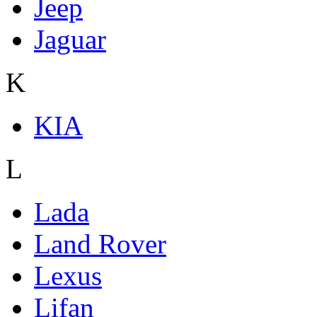
Jeep
Jaguar
K
KIA
L
Lada
Land Rover
Lexus
Lifan