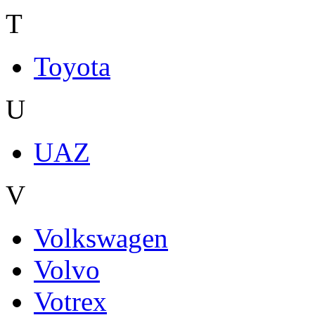
T
Toyota
U
UAZ
V
Volkswagen
Volvo
Votrex