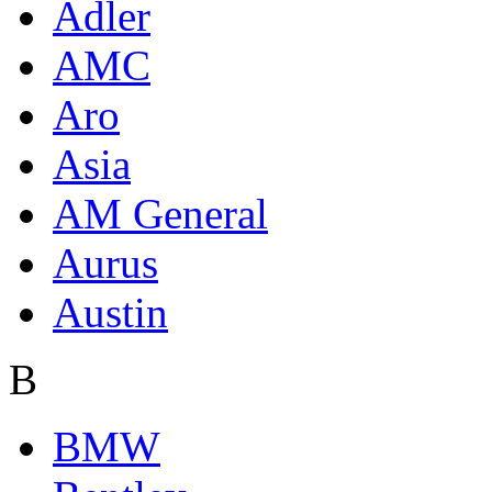
Adler
AMC
Aro
Asia
AM General
Aurus
Austin
B
BMW