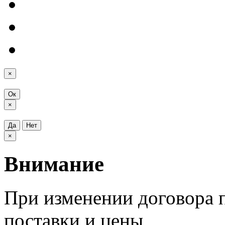
×
Ок
×
Да
Нет
×
Внимание
При изменении договора п
поставки и цены