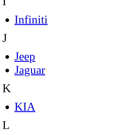
I
Infiniti
J
Jeep
Jaguar
K
KIA
L