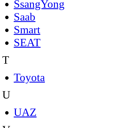
SsangYong
Saab
Smart
SEAT
T
Toyota
U
UAZ