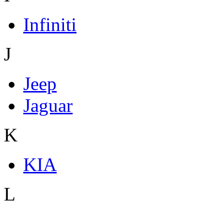
Infiniti
J
Jeep
Jaguar
K
KIA
L