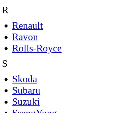
R
Renault
Ravon
Rolls-Royce
S
Skoda
Subaru
Suzuki
SsangYong