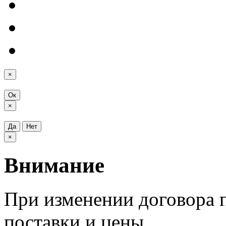
×
Ок
×
Да
Нет
×
Внимание
При изменении договора п
поставки и цены