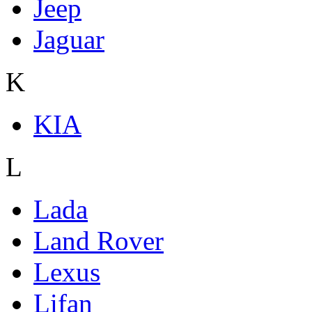
Jeep
Jaguar
K
KIA
L
Lada
Land Rover
Lexus
Lifan