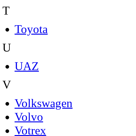
T
Toyota
U
UAZ
V
Volkswagen
Volvo
Votrex