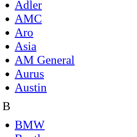
Adler
AMC
Aro
Asia
AM General
Aurus
Austin
B
BMW