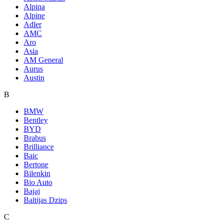
Alpina
Alpine
Adler
AMC
Aro
Asia
AM General
Aurus
Austin
B
BMW
Bentley
BYD
Brabus
Brilliance
Baic
Bertone
Bilenkin
Bio Auto
Bajaj
Baltijas Dzips
C