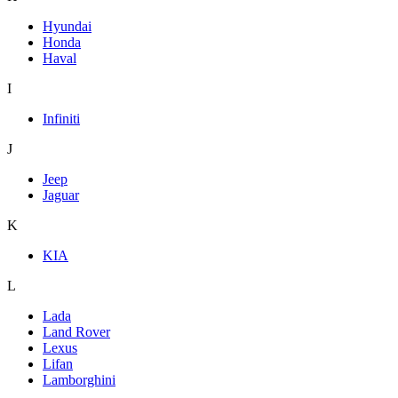
Hyundai
Honda
Haval
I
Infiniti
J
Jeep
Jaguar
K
KIA
L
Lada
Land Rover
Lexus
Lifan
Lamborghini