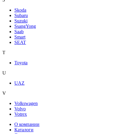
Skoda
Subaru
Suzuki
SsangYong
Saab
Smart
SEAT
T
Toyota
U
UAZ
V
Volkswagen
Volvo
Votrex
О компании
Каталоги