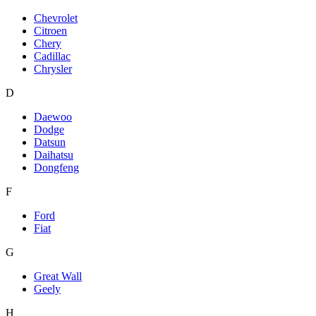
Chevrolet
Citroen
Chery
Cadillac
Chrysler
D
Daewoo
Dodge
Datsun
Daihatsu
Dongfeng
F
Ford
Fiat
G
Great Wall
Geely
H