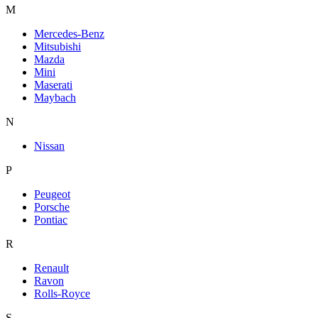
M
Mercedes-Benz
Mitsubishi
Mazda
Mini
Maserati
Maybach
N
Nissan
P
Peugeot
Porsche
Pontiac
R
Renault
Ravon
Rolls-Royce
S