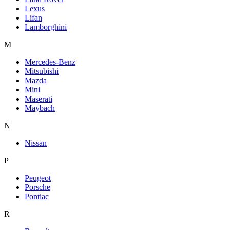
Lexus
Lifan
Lamborghini
M
Mercedes-Benz
Mitsubishi
Mazda
Mini
Maserati
Maybach
N
Nissan
P
Peugeot
Porsche
Pontiac
R