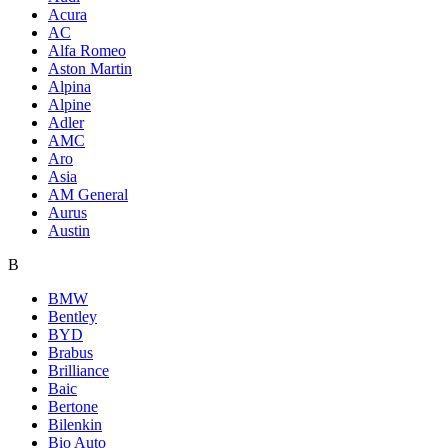
Acura
AC
Alfa Romeo
Aston Martin
Alpina
Alpine
Adler
AMC
Aro
Asia
AM General
Aurus
Austin
B
BMW
Bentley
BYD
Brabus
Brilliance
Baic
Bertone
Bilenkin
Bio Auto