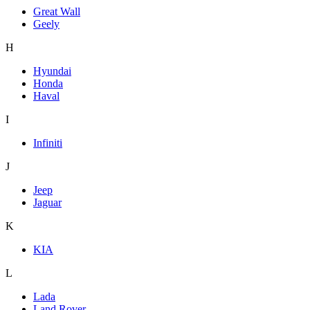
Great Wall
Geely
H
Hyundai
Honda
Haval
I
Infiniti
J
Jeep
Jaguar
K
KIA
L
Lada
Land Rover