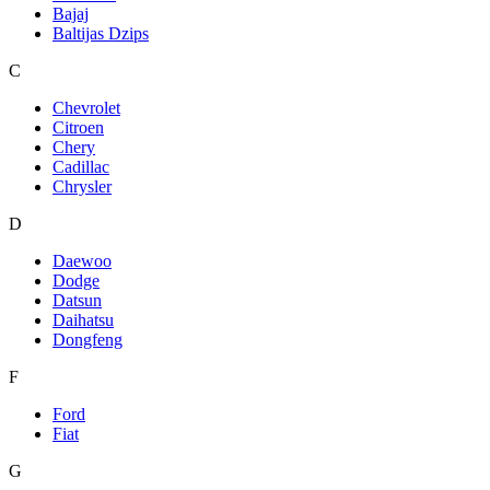
Bajaj
Baltijas Dzips
C
Chevrolet
Citroen
Chery
Cadillac
Chrysler
D
Daewoo
Dodge
Datsun
Daihatsu
Dongfeng
F
Ford
Fiat
G