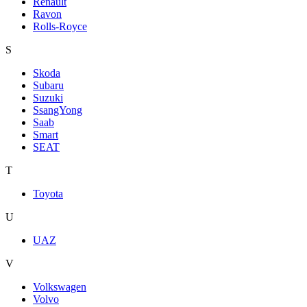
Renault
Ravon
Rolls-Royce
S
Skoda
Subaru
Suzuki
SsangYong
Saab
Smart
SEAT
T
Toyota
U
UAZ
V
Volkswagen
Volvo