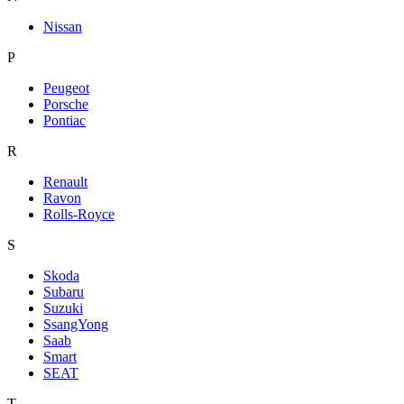
Nissan
P
Peugeot
Porsche
Pontiac
R
Renault
Ravon
Rolls-Royce
S
Skoda
Subaru
Suzuki
SsangYong
Saab
Smart
SEAT
T