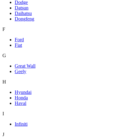
Dodge
Datsun
Daihatsu
Dongfeng
F
Ford
Fiat
G
Great Wall
Geely
H
Hyundai
Honda
Haval
I
Infiniti
J