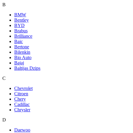
B
BMW
Bentley
BYD
Brabus
Brilliance
Baic
Bertone
Bilenkin
Bio Auto
Bajaj
Baltijas Dzips
C
Chevrolet
Citroen
Chery
Cadillac
Chrysler
D
Daewoo