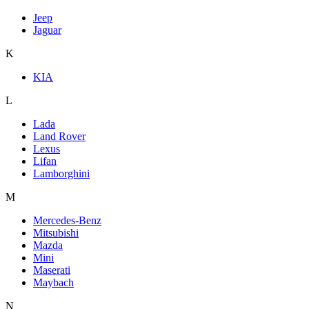
Jeep
Jaguar
K
KIA
L
Lada
Land Rover
Lexus
Lifan
Lamborghini
M
Mercedes-Benz
Mitsubishi
Mazda
Mini
Maserati
Maybach
N