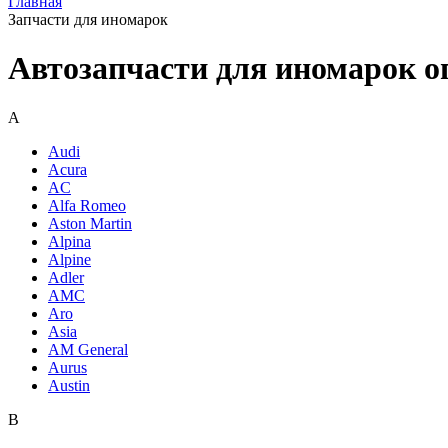
Главная
Запчасти для иномарок
Автозапчасти для иномарок о
A
Audi
Acura
AC
Alfa Romeo
Aston Martin
Alpina
Alpine
Adler
AMC
Aro
Asia
AM General
Aurus
Austin
B