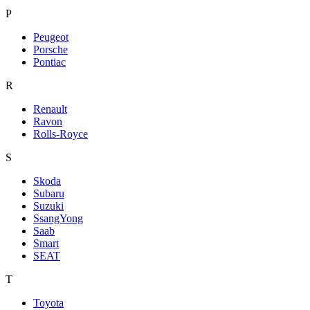
P
Peugeot
Porsche
Pontiac
R
Renault
Ravon
Rolls-Royce
S
Skoda
Subaru
Suzuki
SsangYong
Saab
Smart
SEAT
T
Toyota