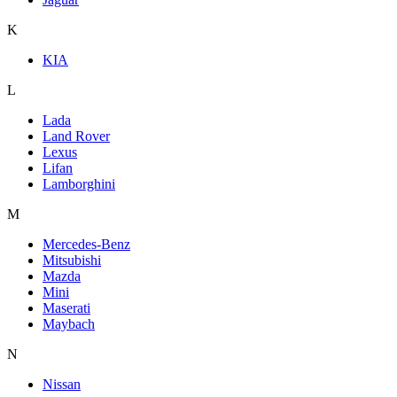
K
KIA
L
Lada
Land Rover
Lexus
Lifan
Lamborghini
M
Mercedes-Benz
Mitsubishi
Mazda
Mini
Maserati
Maybach
N
Nissan