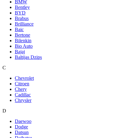
BMW
Bentley
BYD
Brabus
Brilliance
Baic
Bertone
Bilenkin
Bio Auto
Bajaj
Baltijas Dzips
C
Chevrolet
Citroen
Chery
Cadillac
Chrysler
D
Daewoo
Dodge
Datsun
Daihatsu