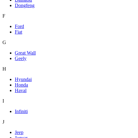
Dongfeng
F
Ford
Fiat
G
Great Wall
Geely
H
Hyundai
Honda
Haval
I
Infiniti
J
Jeep
Jaguar