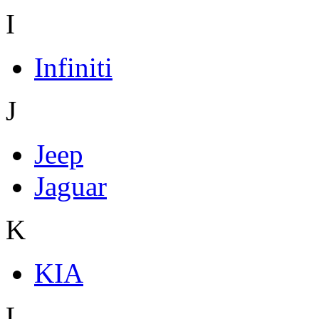
I
Infiniti
J
Jeep
Jaguar
K
KIA
L