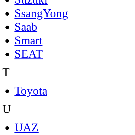
SsangYong
Saab
Smart
SEAT
T
Toyota
U
UAZ