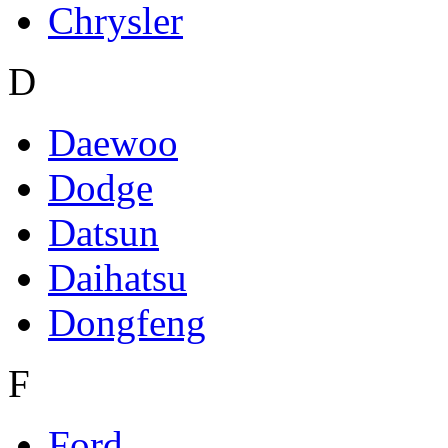
Chrysler
D
Daewoo
Dodge
Datsun
Daihatsu
Dongfeng
F
Ford