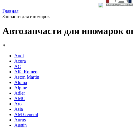
Главная
Запчасти для иномарок
Автозапчасти для иномарок о
A
Audi
Acura
AC
Alfa Romeo
Aston Martin
Alpina
Alpine
Adler
AMC
Aro
Asia
AM General
Aurus
Austin