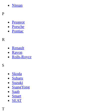
Nissan
P
Peugeot
Porsche
Pontiac
R
Renault
Ravon
Rolls-Royce
S
Skoda
Subaru
Suzuki
SsangYong
Saab
Smart
SEAT
T