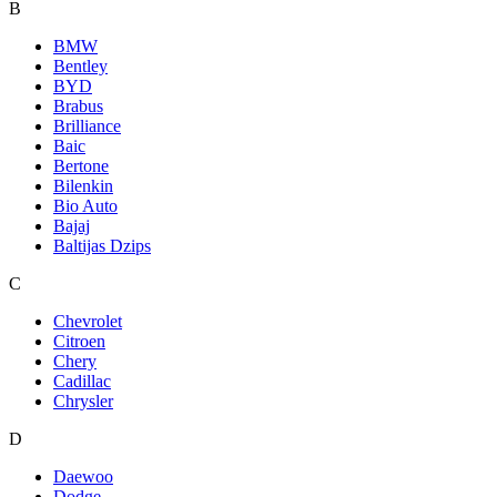
B
BMW
Bentley
BYD
Brabus
Brilliance
Baic
Bertone
Bilenkin
Bio Auto
Bajaj
Baltijas Dzips
C
Chevrolet
Citroen
Chery
Cadillac
Chrysler
D
Daewoo
Dodge