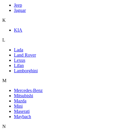
Jeep
Jaguar
K
KIA
L
Lada
Land Rover
Lexus
Lifan
Lamborghini
M
Mercedes-Benz
Mitsubishi
Mazda
Mini
Maserati
Maybach
N