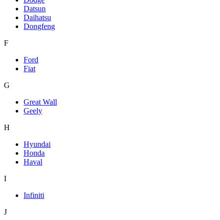
Datsun
Daihatsu
Dongfeng
F
Ford
Fiat
G
Great Wall
Geely
H
Hyundai
Honda
Haval
I
Infiniti
J