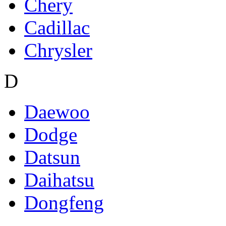
Chery
Cadillac
Chrysler
D
Daewoo
Dodge
Datsun
Daihatsu
Dongfeng