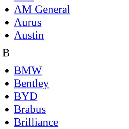
AM General
Aurus
Austin
B
BMW
Bentley
BYD
Brabus
Brilliance