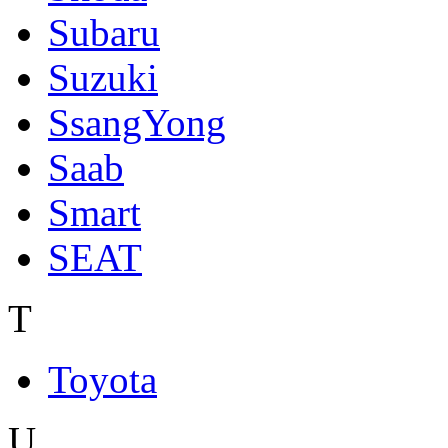
Subaru
Suzuki
SsangYong
Saab
Smart
SEAT
T
Toyota
U