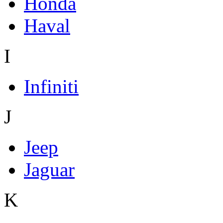
Honda
Haval
I
Infiniti
J
Jeep
Jaguar
K